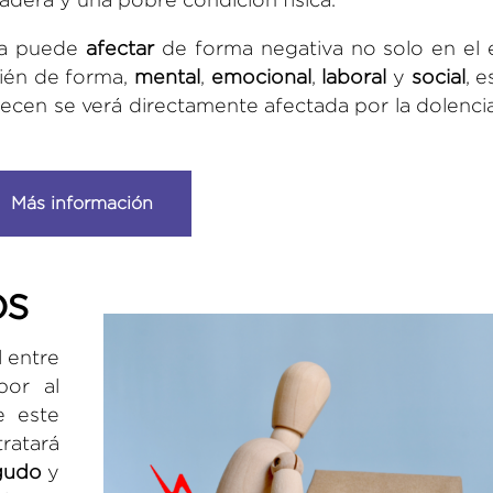
gía puede
afectar
de forma negativa no solo en el 
bién de forma,
mental
,
emocional
,
laboral
y
social
, e
ecen se verá directamente afectada por la dolenci
Más información
os
l entre
por al
e este
ratará
gudo
y