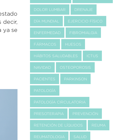
DOLOR LUMBAR
DRENAJE
estado
s decir,
DÍA MUNDIAL
EJERCICIO FÍSICO
a ya se
ENFERMEDAD
FIBROMIALGIA
FÁRMACOS
HUESOS
HÁBITOS SALUDABLES
ICTUS
NAVIDAD
OSTEOPOROSIS
PACIENTES
PARKINSON
PATOLOGÍA
PATOLOGÍA CIRCULATORIA
PRESOTERAPIA
PREVENCIÓN
RETENCIÓN DE LÍQUIDOS
REUMA
REUMATOLOGIA
SALUD