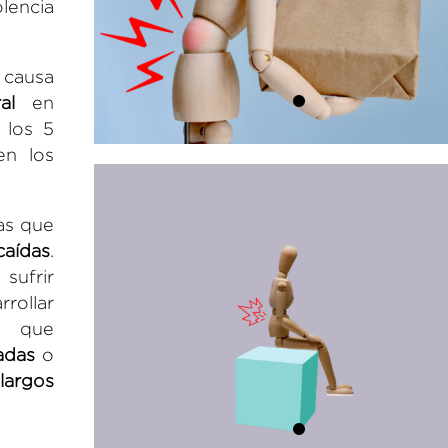
lencia
 causa
al
en
 los 5
en los
as que
caídas
.
sufrir
ollar
es que
adas
o
largos