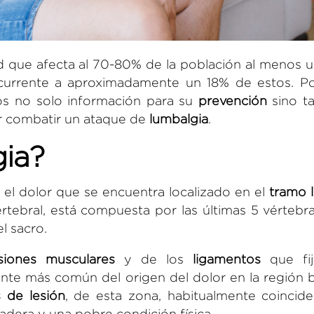
 que afecta al 70-80% de la población al menos u
ecurrente a aproximadamente un 18% de estos. Po
s no solo información para su
prevención
sino t
r combatir un ataque de
lumbalgia
.
gia?
 el dolor que se encuentra localizado en el
tramo 
ertebral, está compuesta por las últimas 5 vértebr
el sacro.
esiones musculares
y de los
ligamentos
que fij
ente más común del origen del dolor en la región 
 de lesión
, de esta zona, habitualmente coincide
adera y una pobre condición física.