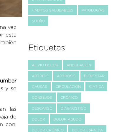
HÁBITOS SALUDABLES
PATOLOGÍAS
SUEÑO
na vez
r esta
ambién
Etiquetas
ALIVIO DOLOR
ANDULACIÓN
ARTRITIS
ARTROSIS
BIENESTAR
lumbar
CAUSAS
CIRCULACIÓN
CIÁTICA
as y se
CONSEJOS
CRÓNICO
an las
DESCANSO
DIAGNÓSTICO
baja de
DOLOR
DOLOR AGUDO
n con:
DOLOR CRÓNICO
DOLOR ESPALDA