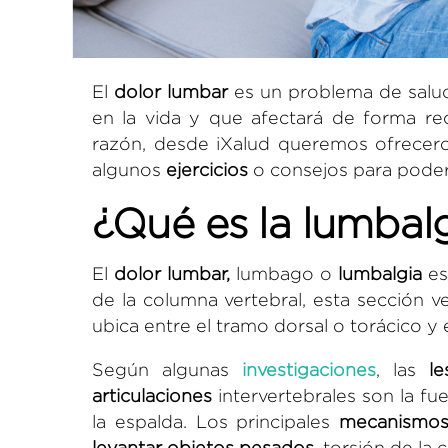
El
dolor lumbar
es un problema de salud
en la vida y que afectará de forma r
razón, desde
iXalud
queremos ofrecero
algunos
ejercicios
o consejos para pode
¿Qué es la lumbal
El
dolor lumbar,
lumbago o
lumbalgia
es
de la columna vertebral, esta sección v
ubica entre el tramo dorsal o torácico y 
Según algunas
investigaciones
, las
l
articulaciones
intervertebrales son la fu
la espalda. Los principales
mecanismos
levantar objetos pesados
,
torsión
de la c