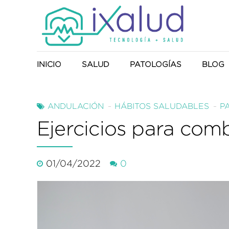
INICIO
SALUD
PATOLOGÍAS
BLOG
Producto Sanitario
ANDULACIÓN
HÁBITOS SALUDABLES
P
Ejercicios para com
Anduflex
01/04/2022
0
NaturEnergy
UTS-System
Harmony