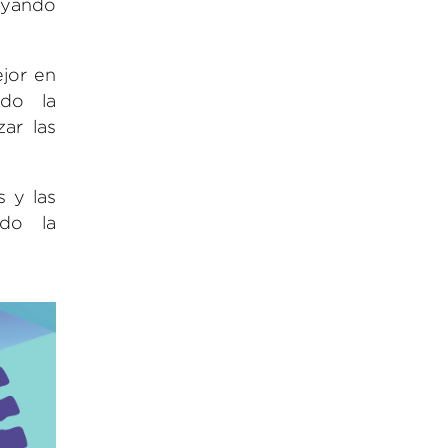
oyando
jor en
ndo la
ar las
s y las
ndo la