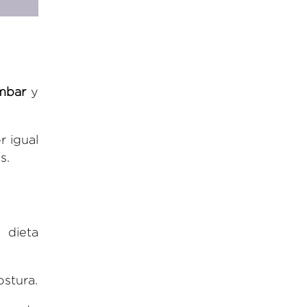
umbar
y
r igual
s.
 dieta
stura.