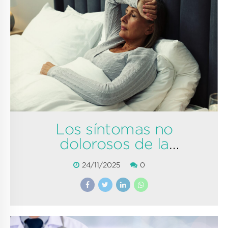
Los síntomas no
dolorosos de la
Fibromialgia
24/11/2025
0