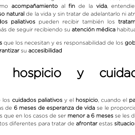
como
acompañamiento
al
fin
de la
vida
, entendi
so
natural
de la vida y sin tratar de adelantarlo ni atr
os paliativos
pueden recibir también los
tratam
ás de seguir recibiendo su
atención
médica
habitua
s
que los necesitan y es responsabilidad de los
gob
rantizar
su
accesibilidad
re hospicio y cuida
 los
cuidados paliativos
y el
hospicio
, cuando el
pa
ás de
6 meses de esperanza de vida
se le proporci
as que en los casos de ser
menor a 6 meses
se les d
os diferentes para tratar de
afrontar
estas
situaci