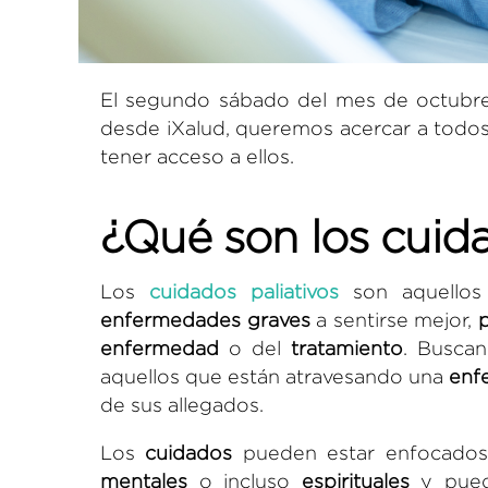
El segundo sábado del mes de octubr
desde iXalud, queremos acercar a todos 
tener acceso a ellos.
¿Qué son los cuida
Los
cuidados paliativos
son aquellos
enfermedades
graves
a sentirse mejor,
p
enfermedad
o del
tratamiento
. Busca
aquellos que están atravesando una
enf
de sus allegados.
Los
cuidados
pueden estar enfocados
mentales
o incluso
espirituales
y puede