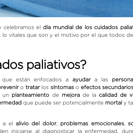
e celebramos el
día mundial de los cuidados palia
lo vitales que son y el motivo por el que todos d
dos paliativos?
 que están enfocados a
ayudar
a las
persona
revenir
o
tratar
los
síntomas
o
efectos secundario
n un
planteamiento
de
mejora
de la
calidad de v
ermedad
que puede ser potencialmente
mortal
y t
 a el
alivio del dolor
,
problemas emocionales
,
s
n iniciarse al diagnosticar la enfermedad, dura