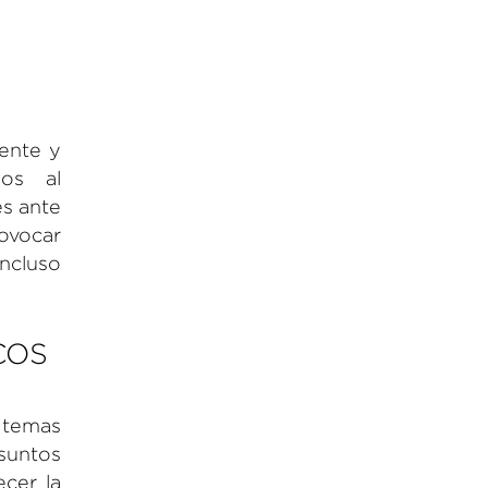
iente y
dos al
és ante
ovocar
ncluso
COS
 temas
suntos
cer la