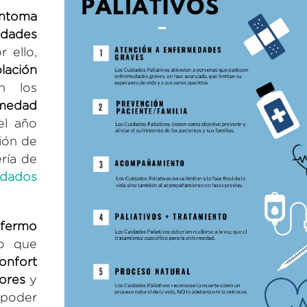
íntoma
edades
 ello,
lación
n los
medad
 el año
ción de
ería de
idados
fermo
o que
onfort
lores
y
poder