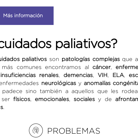
Más información
cuidados paliativos?
uidados paliativos
son
patologías complejas
que a
as más comunes encontramos al
cáncer
,
enferm
,
insuficiencias renales
,
demencias
,
VIH
,
ELA
,
esc
 enfermedades
neurológicas
y
anomalías congénit
 padece sino también a aquellos que les rodea
 ser
físicos
,
emocionales
,
sociales
y de
afronta
es
.
PROBLEMAS