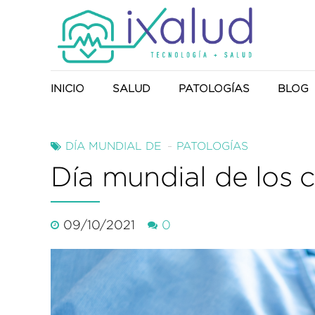
INICIO
SALUD
PATOLOGÍAS
BLOG
Producto Sanitario
DÍA MUNDIAL DE
PATOLOGÍAS
Día mundial de los c
Anduflex
09/10/2021
0
NaturEnergy
UTS-System
Harmony