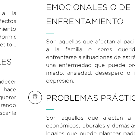
EMOCIONALES O DE
 a la
ENFRENTAMIENTO
ectos
miento
dormir,
Son aquellos que afectan al pac
petito…
a la familia o seres queri
enfrentarse a situaciones de estr
LES
una enfermedad que puede pr
miedo, ansiedad, desespero o i
depresión.
adecer
e hace
PROBLEMAS PRÁCTI
querer
orando
scar la
Son aquellos que afectan a
económicos, laborales y demás a
legales que puede plantear pade