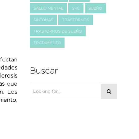
SALUD MENTAL
SFC
SUEÑO
SÍNTOMAS
TRASTORNOS
TRASTORNOS DE SUEÑO
TRATAMIENTO
fectan
edades
Buscar
lerosis
as
que
n. Los
miento
,