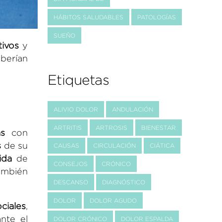
HÁBITOS SALUDABLES
PATOLOGÍAS
SUEÑO
tivos
y
eberían
Etiquetas
ALIVIO DOLOR
ANDULACIÓN
ARTRITIS
ARTROSIS
BIENESTAR
s
con
s
de su
CAUSAS
CIRCULACIÓN
CIÁTICA
ida
de
CONSEJOS
CRÓNICO
ambién
DESCANSO
DIAGNÓSTICO
DOLOR
DOLOR AGUDO
ociales
,
nte el
DOLOR CRÓNICO
DOLOR ESPALDA