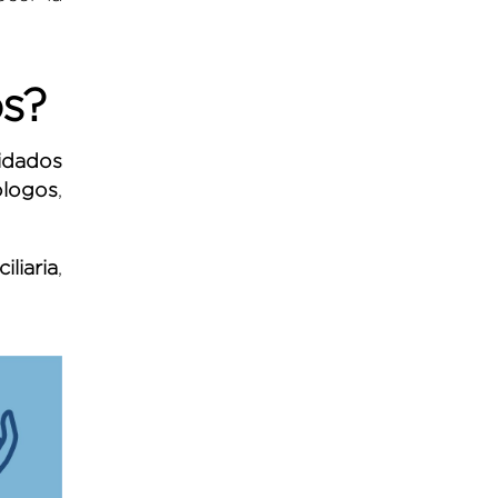
os?
idados
ólogos
,
iliaria
,