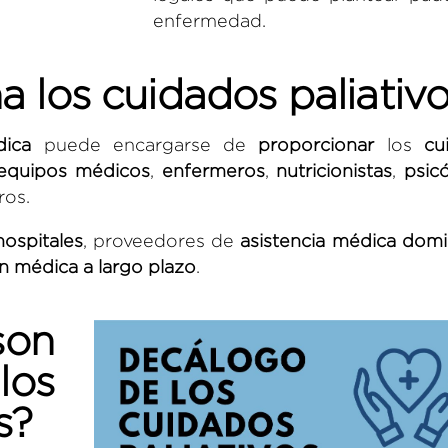
enfermedad.
 los cuidados paliativ
dica
puede encargarse de
proporcionar
los
cu
equipos médicos
,
enfermeros
,
nutricionistas
,
psic
ros.
hospitales
, proveedores de
asistencia médica domic
n médica a largo plazo
.
on
os
s?