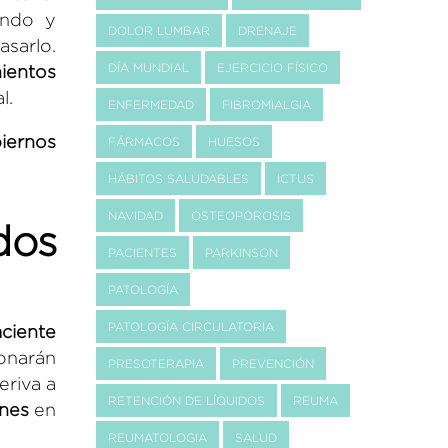
endo y
DOLOR LUMBAR
DRENAJE
asarlo.
DÍA MUNDIAL
EJERCICIO FÍSICO
ientos
l.
ENFERMEDAD
FIBROMIALGIA
iernos
FÁRMACOS
HUESOS
HÁBITOS SALUDABLES
ICTUS
NAVIDAD
OSTEOPOROSIS
dos
PACIENTES
PARKINSON
PATOLOGÍA
PATOLOGÍA CIRCULATORIA
ciente
onarán
PRESOTERAPIA
PREVENCIÓN
eriva a
RETENCIÓN DE LÍQUIDOS
REUMA
ones
en
REUMATOLOGIA
SALUD