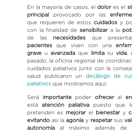
En la mayoría de casos, el
dolor
es el
s
principal
provocado por las
enferm
que requieren de estos
cuidados
y por
con la finalidad de
sensibilizar
a la
pob
de las
necesidades
que presenta
pacientes
que viven con una
enfer
grave
u
avanzada
que
limita
su
vida
,
pasado, la oficina regional de coordina
cuidados paliativos junto con la consej
salud publicaron un
decálogo de cu
paliativos
que mostramos aquí.
Será
importante
poder
ofrecer
al
en
está
atención paliativa
puesto que l
pretenden es
mejorar
el
bienestar
y
c
evitando
así la
agonía
y
respetar
sus
va
autonomía
al máximo además de 