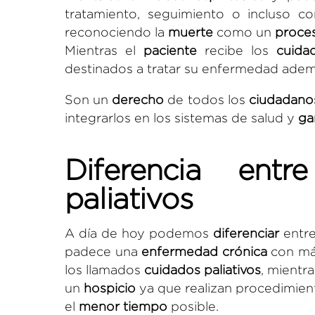
tratamiento, seguimiento o incluso 
reconociendo la
muerte
como un
proce
Mientras el
paciente
recibe los
cuidad
destinados a tratar su enfermedad adem
Son un
derecho
de todos los
ciudadano
integrarlos en los sistemas de salud y
ga
Diferencia ent
paliativos
A día de hoy podemos
diferenciar
entre
padece una
enfermedad crónica
con m
los llamados
cuidados paliativos
, mientr
un
hospicio
ya que realizan procedimient
el
menor tiempo
posible.