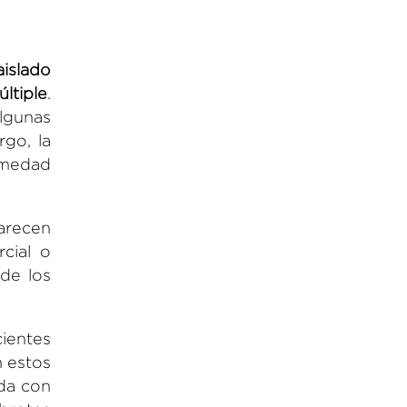
aislado
ltiple
.
algunas
go, la
rmedad
arecen
cial o
de los
cientes
n estos
ada con