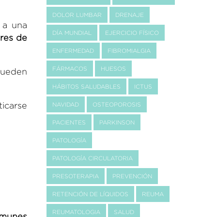
DOLOR LUMBAR
DRENAJE
 a una
DÍA MUNDIAL
EJERCICIO FÍSICO
ores de
ENFERMEDAD
FIBROMIALGIA
FÁRMACOS
HUESOS
pueden
HÁBITOS SALUDABLES
ICTUS
icarse
NAVIDAD
OSTEOPOROSIS
PACIENTES
PARKINSON
PATOLOGÍA
PATOLOGÍA CIRCULATORIA
PRESOTERAPIA
PREVENCIÓN
RETENCIÓN DE LÍQUIDOS
REUMA
REUMATOLOGIA
SALUD
munes