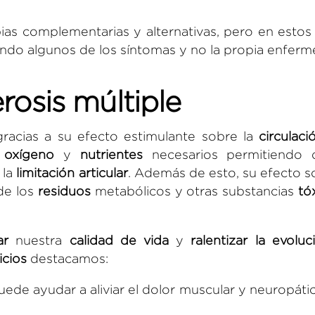
ias complementarias y alternativas, pero en estos
ando algunos de los síntomas y no la propia enferm
rosis múltiple
racias a su efecto estimulante sobre la
circulaci
l
oxígeno
y
nutrientes
necesarios permitiendo 
la
limitación articular
. Además de esto, su efecto s
e los
residuos
metabólicos y otras substancias
tó
ar
nuestra
calidad de vida
y
ralentizar la evoluc
icios
destacamos:
ede ayudar a aliviar el dolor muscular y neuropáti