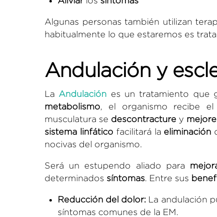
Aliviar
los
síntomas
Algunas personas también utilizan terap
habitualmente lo que estaremos es trat
Andulación y escle
La
Andulación
es un tratamiento que g
metabolismo
, el organismo recibe e
musculatura se
descontracture
y
mejore
sistema linfático
facilitará la
eliminación
d
nocivas del organismo.
Será un estupendo aliado para
mejor
determinados
síntomas
. Entre sus
benef
Reducción del dolor:
La andulación pu
síntomas comunes de la EM.