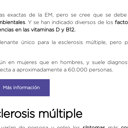
as exactas de la EM, pero se cree que se debe
mbientales
. Y se han indicado diversos de los
fact
encias en las vitaminas D y B12.
enante único para la esclerosis múltiple, pero 
n en mujeres que en hombres, y suele diagnost
 afecta a aproximadamente a 60.000 personas.
Más información
lerosis múltiple
varían de persona y entre los
síntomas
más
co