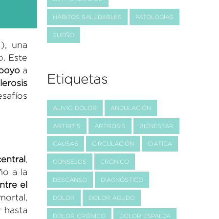
HÁBITOS SALUDABLES
PATOLOGÍAS
SUEÑO
), una
. Este
poyo
a
Etiquetas
lerosis
esafíos
ALIVIO DOLOR
ANDULACIÓN
ARTRITIS
ARTROSIS
BIENESTAR
CAUSAS
CIRCULACIÓN
CIÁTICA
entral
,
CONSEJOS
CRÓNICO
o a la
DESCANSO
DIAGNÓSTICO
ntre el
mortal,
DOLOR
DOLOR AGUDO
 hasta
DOLOR CRÓNICO
DOLOR ESPALDA