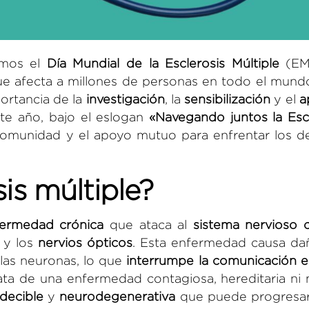
amos el
Día Mundial de la Esclerosis Múltiple
(EM
e afecta a millones de personas en todo el mundo
ortancia de la
investigación
, la
sensibilización
y el
a
te año, bajo el eslogan
«Navegando juntos la Esc
 comunidad y el apoyo mutuo para enfrentar los d
is múltiple?
ermedad crónica
que ataca al
sistema nervioso c
y los
nervios ópticos
. Esta enfermedad causa dañ
 las neuronas, lo que
interrumpe la comunicación e
ta de una enfermedad contagiosa, hereditaria ni 
decible
y
neurodegenerativa
que puede progresar