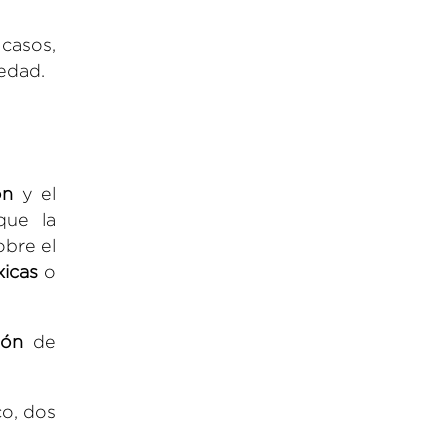
 casos,
edad.
ón
y el
que la
obre el
xicas
o
ión
de
co, dos