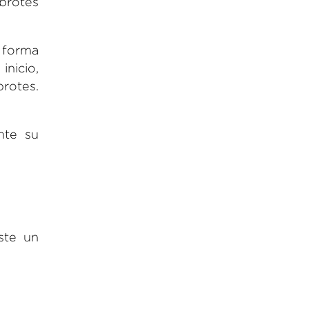
brotes
e forma
inicio,
rotes.
nte su
ste un