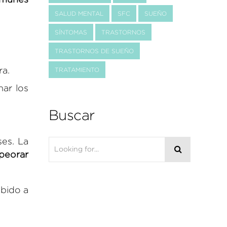
SALUD MENTAL
SFC
SUEÑO
SÍNTOMAS
TRASTORNOS
TRASTORNOS DE SUEÑO
ra.
TRATAMIENTO
nar los
Buscar
es. La
peorar
ebido a