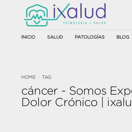
INICIO
SALUD
PATOLOGÍAS
BLOG
Producto Sanitario
HOME
TAG
cáncer - Somos Exper
Anduflex
Dolor Crónico | ixal
NaturEnergy
UTS-System
Harmony